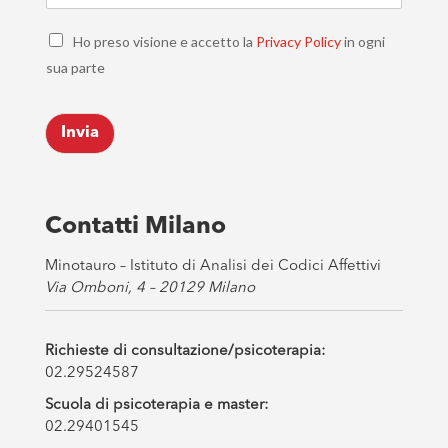
a
C
i
Ho preso visione e accetto la
Privacy Policy
in ogni
h
l
sua parte
e
*
c
k
Invia
b
o
x
e
s
Contatti Milano
*
Minotauro – Istituto di Analisi dei Codici Affettivi
Via Omboni, 4 – 20129 Milano
Richieste di consultazione/psicoterapia:
02.29524587
Scuola di psicoterapia e master:
02.29401545