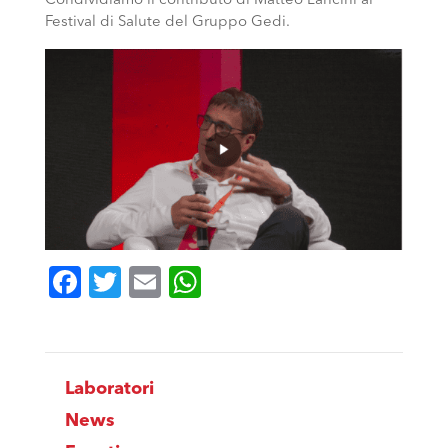
Condividiamo il contributo di Matteo Lancini al
Festival di Salute del Gruppo Gedi.
Facebook
Twitter
Email
WhatsApp
Laboratori
News