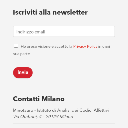
Iscriviti alla newsletter
E
m
a
C
i
Ho preso visione e accetto la
Privacy Policy
in ogni
h
l
sua parte
e
*
c
k
Invia
b
o
x
e
s
Contatti Milano
*
Minotauro – Istituto di Analisi dei Codici Affettivi
Via Omboni, 4 – 20129 Milano