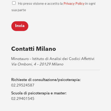
C
i
Ho preso visione e accetto la
Privacy Policy
in ogni
h
l
sua parte
e
*
c
k
Invia
b
o
x
e
s
Contatti Milano
*
Minotauro – Istituto di Analisi dei Codici Affettivi
Via Omboni, 4 – 20129 Milano
Richieste di consultazione/psicoterapia:
02.29524587
Scuola di psicoterapia e master:
02.29401545