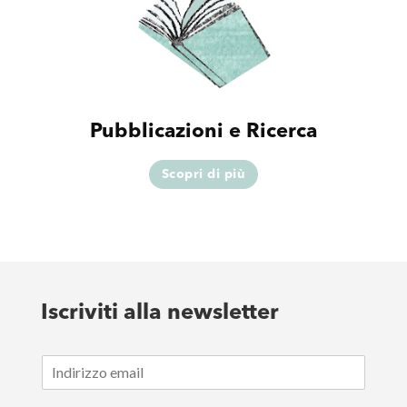
Pubblicazioni e Ricerca
Scopri di più
Iscriviti alla newsletter
E
m
a