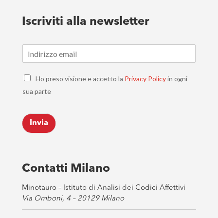
Iscriviti alla newsletter
E
m
a
C
i
Ho preso visione e accetto la
Privacy Policy
in ogni
h
l
sua parte
e
*
c
k
Invia
b
o
x
e
s
Contatti Milano
*
Minotauro – Istituto di Analisi dei Codici Affettivi
Via Omboni, 4 – 20129 Milano