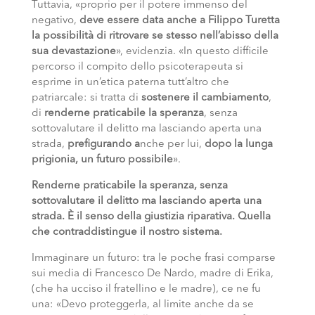
Tuttavia, «proprio per il potere immenso del
negativo,
deve essere data anche a Filippo Turetta
la possibilità di ritrovare se stesso nell’abisso della
sua devastazione
», evidenzia. «In questo difficile
percorso il compito dello psicoterapeuta si
esprime in un’etica paterna tutt’altro che
patriarcale: si tratta di
sostenere il cambiamento
,
di
renderne praticabile la speranza
, senza
sottovalutare il delitto ma lasciando aperta una
strada,
prefigurando a
nche per lui,
dopo la lunga
prigionia, un futuro possibile
».
Renderne praticabile la speranza, senza
sottovalutare il delitto ma lasciando aperta una
strada. È il senso della giustizia riparativa. Quella
che contraddistingue il nostro sistema.
Immaginare un futuro: tra le poche frasi comparse
sui media di Francesco De Nardo, madre di Erika,
(che ha ucciso il fratellino e le madre), ce ne fu
una: «Devo proteggerla, al limite anche da se