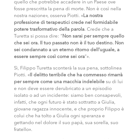
quello che potrebbe accadere in un Paese ove
fosse prescritta la pena di morte. Non è così nella
nostra nazione», osserva Piotti. «
La nostra
professione di terapeutici crede nel formidabile
potere trasformativo della parola
. Crede che a
Turetta si possa dire: “
Non sarai per sempre quello
che sei ora. Il tuo passato non è il tuo destino. Non
sei condannato a un eterno ritorno dell’uguale, a
essere sempre così come sei ora
”».
Sì, Filippo Turetta sconterà la sua pena, sottolinea
Piotti. «
Il delitto terribile che ha commesso rimarrà
per sempre come una macchia indelebile
su di lui
e non deve essere derubricato a un episodio
isolato o ad un incidente: siamo ben consapevoli,
infatti, che ogni futuro è stato sottratto a Giulia,
giovane ragazza innocente, e che proprio Filippo è
colui che ha tolto a Giulia ogni speranza e
gettando nel dolore il suo papà, sua sorella, suo
fratello».