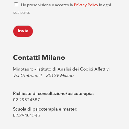
C
i
Ho preso visione e accetto la
Privacy Policy
in ogni
h
l
sua parte
e
*
c
k
Invia
b
o
x
e
s
Contatti Milano
*
Minotauro – Istituto di Analisi dei Codici Affettivi
Via Omboni, 4 – 20129 Milano
Richieste di consultazione/psicoterapia:
02.29524587
Scuola di psicoterapia e master:
02.29401545