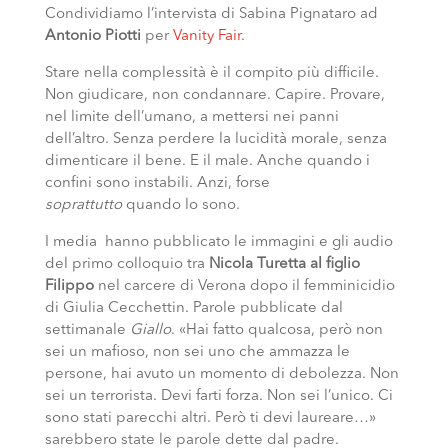
Condividiamo l’intervista di Sabina Pignataro ad
Antonio Piotti
per
Vanity Fair.
Stare nella complessità è il compito più difficile.
Non giudicare, non condannare. Capire. Provare,
nel limite dell’umano, a mettersi nei panni
dell’altro. Senza perdere la lucidità morale, senza
dimenticare il bene. E il male. Anche quando i
confini sono instabili. Anzi, forse
soprattutto
quando lo sono.
I media hanno pubblicato le immagini e gli audio
del primo colloquio tra
Nicola Turetta al figlio
Filippo
nel carcere di Verona dopo il femminicidio
di Giulia Cecchettin. Parole pubblicate dal
settimanale
Giallo
. «Hai fatto qualcosa, però non
sei un mafioso, non sei uno che ammazza le
persone, hai avuto un momento di debolezza. Non
sei un terrorista. Devi farti forza. Non sei l’unico. Ci
sono stati parecchi altri. Però ti devi laureare…»
sarebbero state le parole dette dal padre.