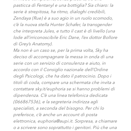
pasticca di Fentanyl e una bottiglia? Sia chiaro: la
serie è strepitosa, ha ritmo, dialoghi credibili,
Zendaya (Rue) è a suo agio in un ruolo scomodo,
c’è la nuova stella Hunter Schafer, la transgender
che interpreta Jules, e tutto il cast è di livello (una
lode all’irriconoscibile Eric Dane, l’ex dottor Bollore
di Grey’s Anatomy).
Ma non è un caso se, per la prima volta, Sky ha
deciso di accompagnare la messa in onda di una
serie con un servizio di consulenza e aiuto, in
accordo con il Consiglio nazionale dell’Ordine
degli Psicologi, che ha dato il patrocinio. Dopo i
titoli di coda, compare una schermata che invita a
contattare sky.it/euphoria se si hanno problemi di
dipendenza. C’è una linea telefonica dedicata
(066867536), e la segreteria indirizza agli
specialisti, a seconda del bisogno. Per chi lo
preferisce, c’è anche un account di posta
elettronica, euphoria@aupi.it. Sorpresa, a chiamare
o a scrivere sono soprattutto i genitori. Più che una