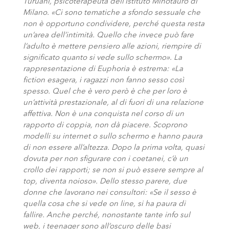
Turuani, psicoterapeuta dell’Istituto Minotauro di
Milano. «Ci sono tematiche a sfondo sessuale che
non è opportuno condividere, perché questa resta
un’area dell’intimità. Quello che invece può fare
l’adulto è mettere pensiero alle azioni, riempire di
significato quanto si vede sullo schermo». La
rappresentazione di Euphoria è estrema: «La
fiction esagera, i ragazzi non fanno sesso così
spesso. Quel che è vero però è che per loro è
un’attività prestazionale, al di fuori di una relazione
affettiva. Non è una conquista nel corso di un
rapporto di coppia, non dà piacere. Scoprono
modelli su internet o sullo schermo e hanno paura
di non essere all’altezza. Dopo la prima volta, quasi
dovuta per non sfigurare con i coetanei, c’è un
crollo dei rapporti; se non si può essere sempre al
top, diventa noioso». Dello stesso parere, due
donne che lavorano nei consultori: «Se il sesso è
quella cosa che si vede on line, si ha paura di
fallire. Anche perché, nonostante tante info sul
web, i teenager sono all’oscuro delle basi