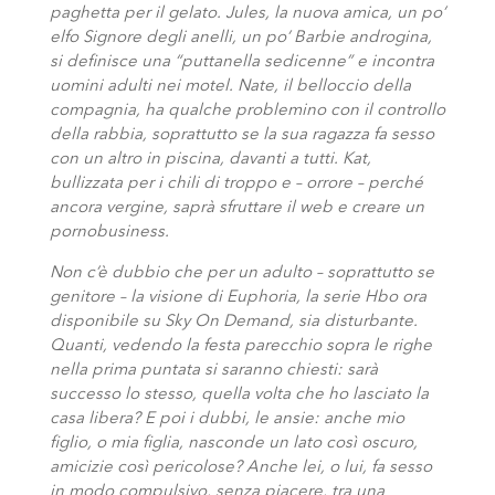
paghetta per il gelato. Jules, la nuova amica, un po’
elfo Signore degli anelli, un po’ Barbie androgina,
si definisce una “puttanella sedicenne” e incontra
uomini adulti nei motel. Nate, il belloccio della
compagnia, ha qualche problemino con il controllo
della rabbia, soprattutto se la sua ragazza fa sesso
con un altro in piscina, davanti a tutti. Kat,
bullizzata per i chili di troppo e – orrore – perché
ancora vergine, saprà sfruttare il web e creare un
pornobusiness.
Non c’è dubbio che per un adulto – soprattutto se
genitore – la visione di Euphoria, la serie Hbo ora
disponibile su Sky On Demand, sia disturbante.
Quanti, vedendo la festa parecchio sopra le righe
nella prima puntata si saranno chiesti: sarà
successo lo stesso, quella volta che ho lasciato la
casa libera? E poi i dubbi, le ansie: anche mio
figlio, o mia figlia, nasconde un lato così oscuro,
amicizie così pericolose? Anche lei, o lui, fa sesso
in modo compulsivo, senza piacere, tra una