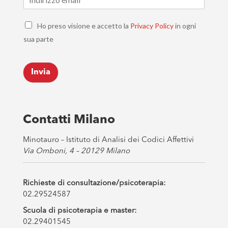
m
a
C
i
Ho preso visione e accetto la
Privacy Policy
in ogni
h
l
sua parte
e
*
c
k
Invia
b
o
x
e
s
Contatti Milano
*
Minotauro – Istituto di Analisi dei Codici Affettivi
Via Omboni, 4 – 20129 Milano
Richieste di consultazione/psicoterapia:
02.29524587
Scuola di psicoterapia e master:
02.29401545