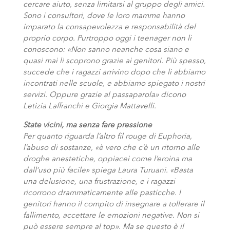
cercare aiuto, senza limitarsi al gruppo degli amici.
Sono i consultori, dove le loro mamme hanno
imparato la consapevolezza e responsabilità del
proprio corpo. Purtroppo oggi i teenager non li
conoscono: «Non sanno neanche cosa siano e
quasi mai li scoprono grazie ai genitori. Più spesso,
succede che i ragazzi arrivino dopo che li abbiamo
incontrati nelle scuole, e abbiamo spiegato i nostri
servizi. Oppure grazie al passaparola» dicono
Letizia Laffranchi e Giorgia Mattavelli.
State vicini, ma senza fare pressione
Per quanto riguarda l’altro fil rouge di Euphoria,
l’abuso di sostanze, «è vero che c’è un ritorno alle
droghe anestetiche, oppiacei come l’eroina ma
dall’uso più facile» spiega Laura Turuani. «Basta
una delusione, una frustrazione, e i ragazzi
ricorrono drammaticamente alle pasticche. I
genitori hanno il compito di insegnare a tollerare il
fallimento, accettare le emozioni negative. Non si
può essere sempre al top». Ma se questo è il