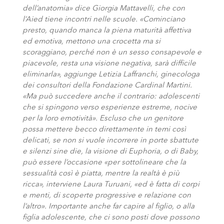
dell’anatomia» dice Giorgia Mattavelli, che con
l’Aied tiene incontri nelle scuole. «Cominciano
presto, quando manca la piena maturità affettiva
ed emotiva, mettono una crocetta ma si
scoraggiano, perché non è un sesso consapevole e
piacevole, resta una visione negativa, sarà difficile
eliminarla», aggiunge Letizia Laffranchi, ginecologa
dei consultori della Fondazione Cardinal Martini.
«Ma può succedere anche il contrario: adolescenti
che si spingono verso esperienze estreme, nocive
per la loro emotività». Escluso che un genitore
possa mettere becco direttamente in temi così
delicati, se non si vuole incorrere in porte sbattute
e silenzi sine die, la visione di Euphoria, o di Baby,
può essere l’occasione «per sottolineare che la
sessualità così è piatta, mentre la realtà è più
ricca», interviene Laura Turuani, «ed è fatta di corpi
e menti, di scoperte progressive e relazione con
l’altro». Importante anche far capire al figlio, o alla
figlia adolescente, che ci sono posti dove possono