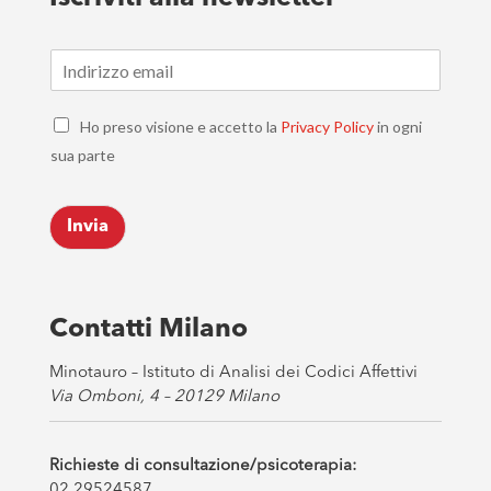
E
m
a
C
i
Ho preso visione e accetto la
Privacy Policy
in ogni
h
l
sua parte
e
*
c
k
Invia
b
o
x
e
s
Contatti Milano
*
Minotauro – Istituto di Analisi dei Codici Affettivi
Via Omboni, 4 – 20129 Milano
Richieste di consultazione/psicoterapia:
02.29524587