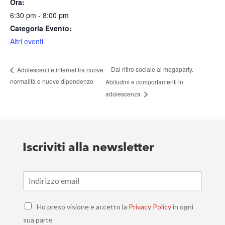
Ora:
6:30 pm - 8:00 pm
Categoria Evento:
Altri eventi
Dal ritiro sociale ai megaparty.
Adolescenti e internet tra nuove
normalità e nuove dipendenze
Abitudini e comportamenti in
adolescenza
Iscriviti alla newsletter
E
m
a
C
i
Ho preso visione e accetto la
Privacy Policy
in ogni
h
l
sua parte
e