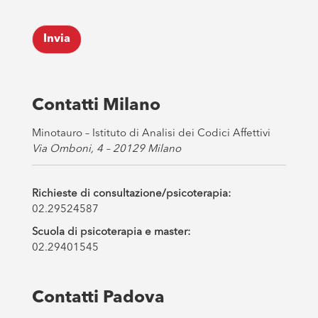
*
c
k
Invia
b
o
x
e
s
Contatti Milano
*
Minotauro – Istituto di Analisi dei Codici Affettivi
Via Omboni, 4 – 20129 Milano
Richieste di consultazione/psicoterapia:
02.29524587
Scuola di psicoterapia e master:
02.29401545
Contatti Padova