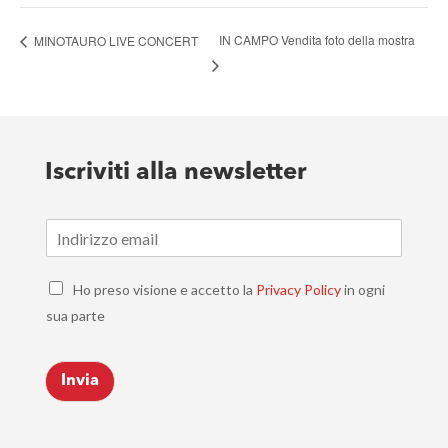
IN CAMPO Vendita foto della mostra
MINOTAURO LIVE CONCERT
Iscriviti alla newsletter
E
m
a
C
i
Ho preso visione e accetto la
Privacy Policy
in ogni
h
l
sua parte
e
*
c
k
Invia
b
o
x
e