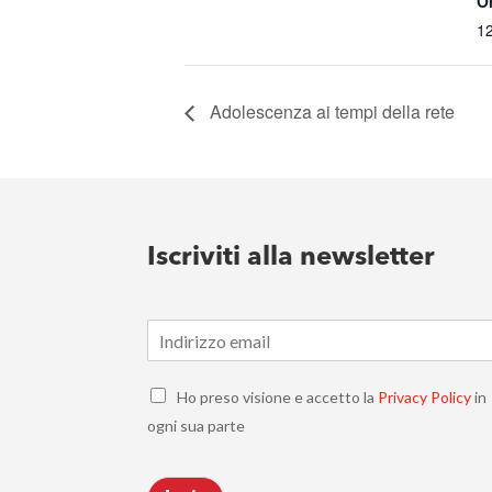
O
1
Adolescenza ai tempi della rete
Iscriviti alla newsletter
E
m
a
C
i
Ho preso visione e accetto la
Privacy Policy
in
h
l
ogni sua parte
e
*
c
k