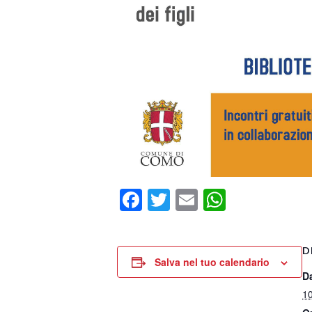
Facebook
Twitter
Email
WhatsA
D
Salva nel tuo calendario
D
1