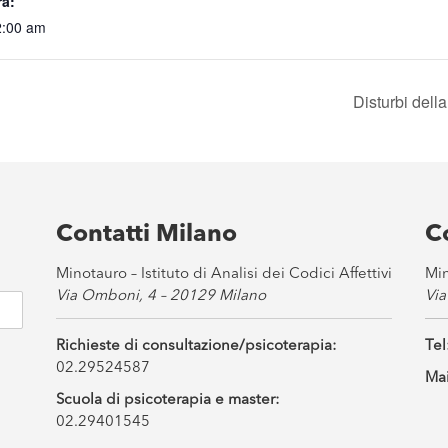
ra:
2:00 am
Disturbi dell
Contatti Milano
C
Minotauro – Istituto di Analisi dei Codici Affettivi
Min
Via Omboni, 4 – 20129 Milano
Via
Richieste di consultazione/psicoterapia:
Tel
02.29524587
Mai
Scuola di psicoterapia e master:
02.29401545