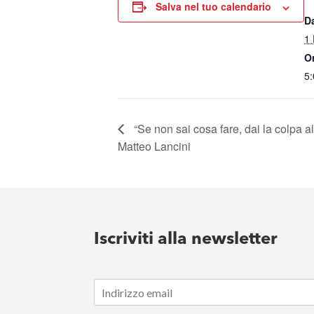
Salva nel tuo calendario
D
1 
O
5:
“Se non sai cosa fare, dai la colpa al
Matteo Lancini
Iscriviti alla newsletter
E
m
a