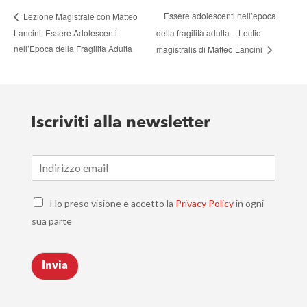
Essere adolescenti nell’epoca
Lezione Magistrale con Matteo
Lancini: Essere Adolescenti
della fragilità adulta – Lectio
nell’Epoca della Fragilità Adulta
magistralis di Matteo Lancini
Iscriviti alla newsletter
E
m
a
C
i
Ho preso visione e accetto la
Privacy Policy
in ogni
h
l
sua parte
e
*
c
k
Invia
b
o
x