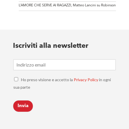
L’AMORE CHE SERVE AI RAGAZZI, Matteo Lancini su Robinson
Iscriviti alla newsletter
E
m
a
C
i
Ho preso visione e accetto la
Privacy Policy
in ogni
h
l
sua parte
e
*
c
k
Invia
b
o
x
e