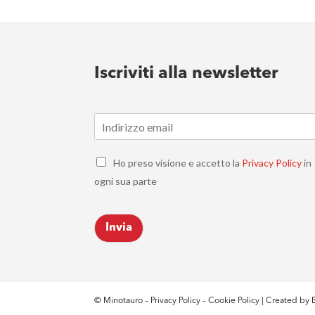
Iscriviti alla newsletter
E
m
a
C
i
Ho preso visione e accetto la
Privacy Policy
in
h
l
ogni sua parte
e
*
c
k
Invia
b
o
x
e
s
*
© Minotauro –
Privacy Policy
–
Cookie Policy
| Created by
B