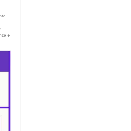
sta
e
enza e