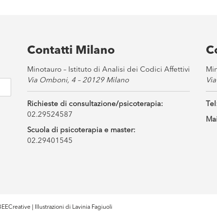
Contatti Milano
C
Minotauro – Istituto di Analisi dei Codici Affettivi
Min
Via Omboni, 4 – 20129 Milano
Via
Richieste di consultazione/psicoterapia:
Tel
02.29524587
Mai
Scuola di psicoterapia e master:
02.29401545
EECreative
| Illustrazioni di
Lavinia Fagiuoli