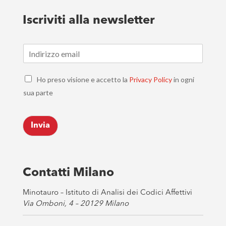
Iscriviti alla newsletter
E
m
a
C
i
Ho preso visione e accetto la
Privacy Policy
in ogni
h
l
sua parte
e
*
c
k
Invia
b
o
x
e
s
Contatti Milano
*
Minotauro – Istituto di Analisi dei Codici Affettivi
Via Omboni, 4 – 20129 Milano