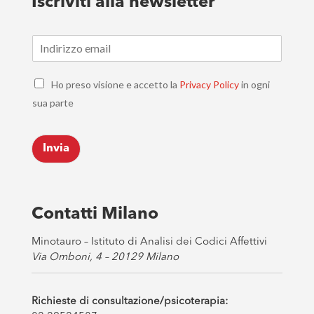
Iscriviti alla newsletter
E
m
a
C
i
Ho preso visione e accetto la
Privacy Policy
in ogni
h
l
sua parte
e
*
c
k
Invia
b
o
x
e
s
Contatti Milano
*
Minotauro – Istituto di Analisi dei Codici Affettivi
Via Omboni, 4 – 20129 Milano
Richieste di consultazione/psicoterapia: