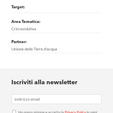
Target:
Area Tematica:
Crisi evolutiva
Partner:
Unione delle Terre d'acqua
Iscriviti alla newsletter
E
m
a
C
i
Ho preso visione e accetto la
Privacy Policy
in ogni