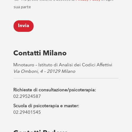
h
l
sua parte
e
*
c
k
Invia
b
o
x
e
s
Contatti Milano
*
Minotauro – Istituto di Analisi dei Codici Affettivi
Via Omboni, 4 – 20129 Milano
Richieste di consultazione/psicoterapia:
02.29524587
Scuola di psicoterapia e master:
02.29401545