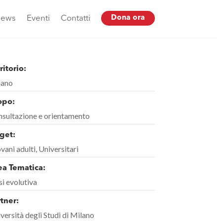
ews
Eventi
Contatti
Dona ora
ritorio:
lano
opo:
sultazione e orientamento
get:
vani adulti, Universitari
ea Tematica:
si evolutiva
tner:
versità degli Studi di Milano