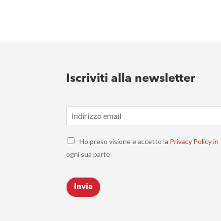
Iscriviti alla newsletter
E
m
a
C
i
Ho preso visione e accetto la
Privacy Policy
in
h
l
ogni sua parte
e
*
c
k
Invia
b
o
x
e