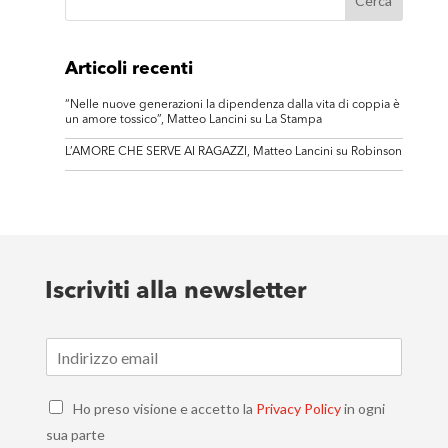
Articoli recenti
“Nelle nuove generazioni la dipendenza dalla vita di coppia è
un amore tossico”, Matteo Lancini su La Stampa
L’AMORE CHE SERVE AI RAGAZZI, Matteo Lancini su Robinson
Iscriviti alla newsletter
E
m
a
C
i
Ho preso visione e accetto la
Privacy Policy
in ogni
h
l
sua parte
e
*