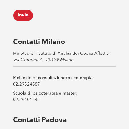
c
k
Invia
b
o
x
e
s
Contatti Milano
*
Minotauro – Istituto di Analisi dei Codici Affettivi
Via Omboni, 4 – 20129 Milano
Richieste di consultazione/psicoterapia:
02.29524587
Scuola di psicoterapia e master:
02.29401545
Contatti Padova