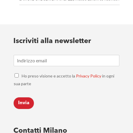
Iscriviti alla newsletter
E
m
a
C
i
Ho preso visione e accetto la
Privacy Policy
in ogni
h
l
sua parte
e
*
c
k
Invia
b
o
x
e
s
Contatti Milano