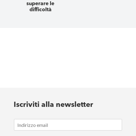
superare le
difficoltà
Iscriviti alla newsletter
E
m
a