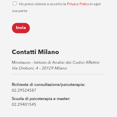
C
i
Ho preso visione e accetto la
Privacy Policy
in ogni
h
l
sua parte
e
*
c
k
Invia
b
o
x
e
s
Contatti Milano
*
Minotauro – Istituto di Analisi dei Codici Affettivi
Via Omboni, 4 – 20129 Milano
Richieste di consultazione/psicoterapia:
02.29524587
Scuola di psicoterapia e master:
02.29401545