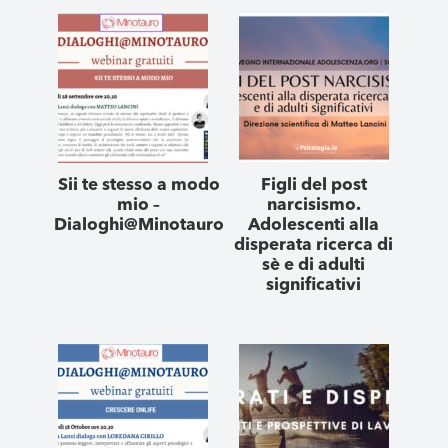
Sii te stesso a modo
Figli del post
mio –
narcisismo.
Dialoghi@Minotauro
Adolescenti alla
disperata ricerca di
sè e di adulti
significativi