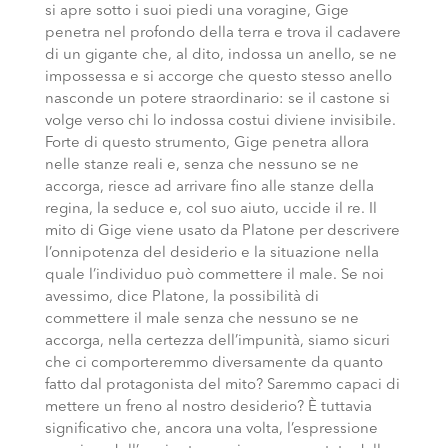
si apre sotto i suoi piedi una voragine, Gige
penetra nel profondo della terra e trova il cadavere
di un gigante che, al dito, indossa un anello, se ne
impossessa e si accorge che questo stesso anello
nasconde un potere straordinario: se il castone si
volge verso chi lo indossa costui diviene invisibile.
Forte di questo strumento, Gige penetra allora
nelle stanze reali e, senza che nessuno se ne
accorga, riesce ad arrivare fino alle stanze della
regina, la seduce e, col suo aiuto, uccide il re. Il
mito di Gige viene usato da Platone per descrivere
l’onnipotenza del desiderio e la situazione nella
quale l’individuo può commettere il male. Se noi
avessimo, dice Platone, la possibilità di
commettere il male senza che nessuno se ne
accorga, nella certezza dell’impunità, siamo sicuri
che ci comporteremmo diversamente da quanto
fatto dal protagonista del mito? Saremmo capaci di
mettere un freno al nostro desiderio? È tuttavia
significativo che, ancora una volta, l’espressione