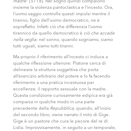
madre”
[571d]. Nel sogno quindi compaiono
insieme la violenza pantoclastica e l’incesto. Ora,
l’uomo saggio controlla questi impulsi mentre il
tiranno, figlio dell’uomo democratico, ne è
sopraffatto. Infatti ciò che differenzia l’uomo
tirannico da quello democratico è
ciò che accade
nella veglia:
nel sonno, quando sogniamo, siamo
tutti uguali, siamo tutti tiranni.
Ma proprio il riferimento all’incesto ci induce a
qualche riflessione ulteriore: Platone cerca di
delineare la struttura soggettiva che porta
all’esercizio arbitrario del potere e lo fa facendo
riferimento a una pratica incestuosa per
eccellenza: il rapporto sessuale con la madre.
Questa condizione curiosamente edipica era già
comparsa in qualche modo in una parte
precedente della
Repubblica
, quando, all’inizio
del secondo libro, viene narrato il mito di Gige.
Gige è un pastore che cura le pecore del re di
Lidia. Improvvisamente, in seguito a un temporale,