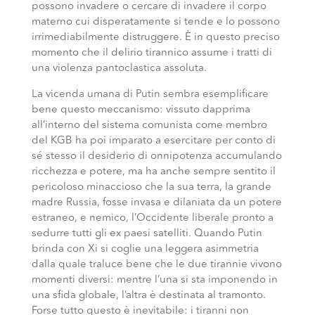
possono invadere o cercare di invadere il corpo
materno cui disperatamente si tende e lo possono
irrimediabilmente distruggere. È in questo preciso
momento che il delirio tirannico assume i tratti di
una violenza pantoclastica assoluta.
La vicenda umana di Putin sembra esemplificare
bene questo meccanismo: vissuto dapprima
all’interno del sistema comunista come membro
del KGB ha poi imparato a esercitare per conto di
sé stesso il desiderio di onnipotenza accumulando
ricchezza e potere, ma ha anche sempre sentito il
pericoloso minaccioso che la sua terra, la grande
madre Russia, fosse invasa e dilaniata da un potere
estraneo, e nemico, l’Occidente liberale pronto a
sedurre tutti gli ex paesi satelliti. Quando Putin
brinda con Xi si coglie una leggera asimmetria
dalla quale traluce bene che le due tirannie vivono
momenti diversi: mentre l’una si sta imponendo in
una sfida globale, l’altra è destinata al tramonto.
Forse tutto questo è inevitabile: i tiranni non