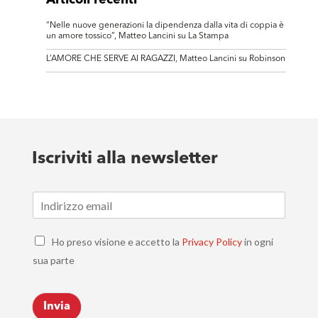
Articoli recenti
“Nelle nuove generazioni la dipendenza dalla vita di coppia è
un amore tossico”, Matteo Lancini su La Stampa
L’AMORE CHE SERVE AI RAGAZZI, Matteo Lancini su Robinson
Iscriviti alla newsletter
E
m
a
C
i
Ho preso visione e accetto la
Privacy Policy
in ogni
h
l
sua parte
e
*
c
k
Invia
b