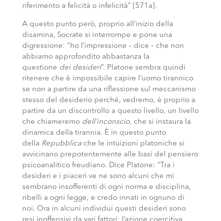
riferimento a felicità o infelicità” [571a].
A questo punto però, proprio all’inizio della
disamina, Socrate si interrompe e pone una
digressione: “ho l’impressione – dice – che non
abbiamo approfondito abbastanza la
questione
dei desideri
”. Platone sembra quindi
ritenere che è impossibile capire l’uomo tirannico
se non a partire da una riflessione sul meccanismo
stesso del desiderio perché, vedremo, è proprio a
partire da un discontrollo a questo livello, un livello
che chiameremo
dell’inconscio,
che si instaura la
dinamica della tirannia. È in questo punto
della
Repubblica
che le intuizioni platoniche si
avvicinano prepotentemente alle basi del pensiero
psicoanalitico freudiano. Dice Platone: “Tra i
desideri e i piaceri ve ne sono alcuni che mi
sembrano insofferenti di ogni norma e disciplina,
ribelli a ogni legge, e credo innati in ognuno di
noi. Ora in alcuni individui questi desideri sono
resi inoffensivi da vari fattori: l’azione coercitiva