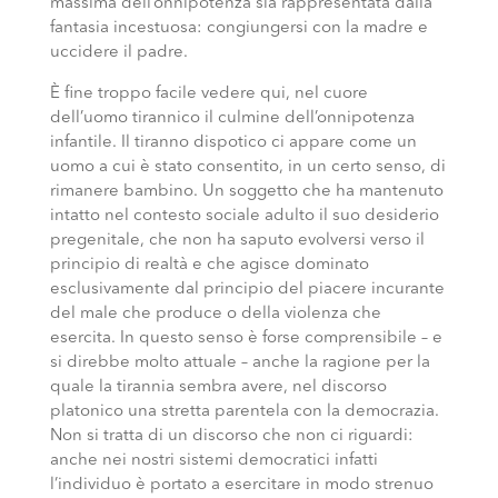
massima dell’onnipotenza sia rappresentata dalla
fantasia incestuosa: congiungersi con la madre e
uccidere il padre.
È fine troppo facile vedere qui, nel cuore
dell’uomo tirannico il culmine dell’onnipotenza
infantile. Il tiranno dispotico ci appare come un
uomo a cui è stato consentito, in un certo senso, di
rimanere bambino. Un soggetto che ha mantenuto
intatto nel contesto sociale adulto il suo desiderio
pregenitale, che non ha saputo evolversi verso il
principio di realtà e che agisce dominato
esclusivamente dal principio del piacere incurante
del male che produce o della violenza che
esercita. In questo senso è forse comprensibile – e
si direbbe molto attuale – anche la ragione per la
quale la tirannia sembra avere, nel discorso
platonico una stretta parentela con la democrazia.
Non si tratta di un discorso che non ci riguardi:
anche nei nostri sistemi democratici infatti
l’individuo è portato a esercitare in modo strenuo