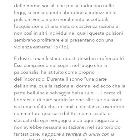
delle norme sociali che poi si traducono nelle
leggi, la conseguente abitudine a indirizzare le
pulsioni verso mete moralmente accettabili,
l’acquisizione di una matura coscienza razionale:
non così in altri individui nei quali queste pulsioni
sembrano proliferare e si presentano con una
violenza estrema” [571c].
E dove si manifestano questi desideri irrefrenabili?
Essi compaiono nei sogni, nel luogo che la
psicoanalisi ha istituito come proprio
dell’inconscio. Durante il sonno “una parte
dell’anima, quella razionale, dorme: ed ecco che la
parte belluina e selvaggia balza su e […] cerca di
liberarsi e di dare soddisfazione alle sue pulsioni:
sai bene infatti che, in simili circostanze, oserebbe
commettere qualsiasi delitto, come sciolta e
staccata da ogni vergogna e da ogni saggezza e
non avrebbe nessuna esitazione, nel suo torbido
fantasticare,
neppure a tentare di unirsi con la