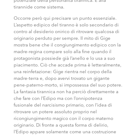
potenziale della personalità tirannica. E alla
tirannide come sistema.
Occorre però qui precisare un punto essenziale.
L’aspetto edipico del tiranno è solo secondario di
contro al desiderio onirico di ritrovare qualcosa di
originario perduto per sempre. Il mito di Gige
mostra bene che il congiungimento edipico con la
madre-regina compare solo alla fine quando il
protagonista possiede già l’anello e lo usa a suo
piacimento. Ciò che accade prima è letteralmente,
una reinfetazione: Gige rientra nel corpo della
madre-terra e, dopo avervi trovato un gigante
pene-paterno-morto, si impossessa del suo potere.
La fantasia tirannica non ha perciò direttamente a
che fare con l’Edipo ma con l’onnipotenza
fusionale del narcisismo primario, con l’idea di
ritrovare un potere assoluto proprio nel
ricongiungimento magico con il corpo materno
originario. Di fronte a questa forma di delirio,
l’Edipo appare solamente come una costruzione