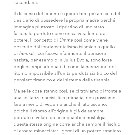
secondaria.
Il discorso del tiranno è quindi ben più arcaico del
desiderio di possedere la propria madre perché
immagina piuttosto il ripristino di uno stato
fusionale perduto come unica vera fonte del
potere. Il concetto di
Umma
così come viene
descritto dal fondamentalismo islamico o quello
di
heimat
– cui faceva riferimento il pensiero
nazista, per esempio in Julius Evola, sono forse
degli esempi adeguati di come la narrazione del
ritorno impossibile all’unità perduta sia tipico del
pensiero tirannico e del sistema della tirannia.
Ma se le cose stanno così, se ci troviamo di fronte a
una sostanza narcisistica primaria, non possiamo
fare a meno di vederne anche il lato osceno:
poiché il ritorno all’origine è già da sempre
perduto e velato da un’inguaribile nostalgia,
questa stessa origine corre anche sempre il rischio
di essere minacciata: i germi di un potere straniero