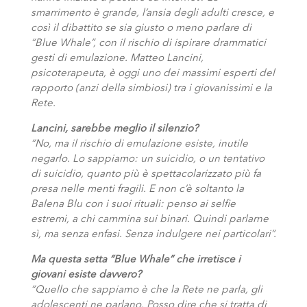
smarrimento è grande, l’ansia degli adulti cresce, e
così il dibattito se sia giusto o meno parlare di
“Blue Whale”, con il rischio di ispirare drammatici
gesti di emulazione. Matteo Lancini,
psicoterapeuta, è oggi uno dei massimi esperti del
rapporto (anzi della simbiosi) tra i giovanissimi e la
Rete.
Lancini, sarebbe meglio il silenzio?
“No, ma il rischio di emulazione esiste, inutile
negarlo. Lo sappiamo: un suicidio, o un tentativo
di suicidio, quanto più è spettacolarizzato più fa
presa nelle menti fragili. E non c’è soltanto la
Balena Blu con i suoi rituali: penso ai selfie
estremi, a chi cammina sui binari. Quindi parlarne
sì, ma senza enfasi. Senza indulgere nei particolari”.
Ma questa setta “Blue Whale” che irretisce i
giovani esiste davvero?
“Quello che sappiamo è che la Rete ne parla, gli
adolescenti ne parlano. Posso dire che si tratta di