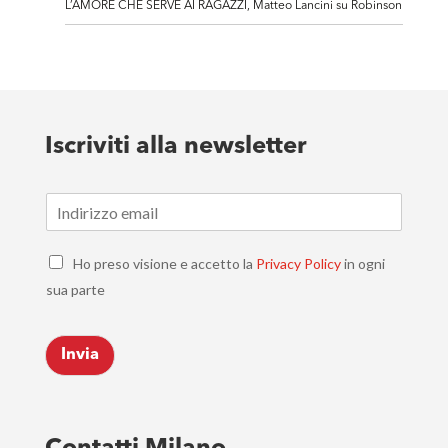
L’AMORE CHE SERVE AI RAGAZZI, Matteo Lancini su Robinson
Iscriviti alla newsletter
E
m
a
C
i
Ho preso visione e accetto la
Privacy Policy
in ogni
h
l
sua parte
e
*
c
k
Invia
b
o
x
e
s