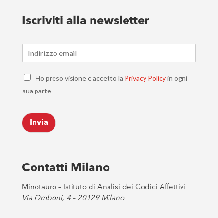
Iscriviti alla newsletter
E
m
a
C
i
Ho preso visione e accetto la
Privacy Policy
in ogni
h
l
sua parte
e
*
c
k
Invia
b
o
x
e
s
Contatti Milano
*
Minotauro – Istituto di Analisi dei Codici Affettivi
Via Omboni, 4 – 20129 Milano