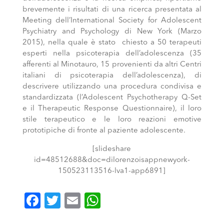
brevemente i risultati di una ricerca presentata al
Meeting dell’International Society for Adolescent
Psychiatry and Psychology di New York (Marzo
2015), nella quale è stato chiesto a 50 terapeuti
esperti nella psicoterapia dell’adolescenza (35
afferenti al Minotauro, 15 provenienti da altri Centri
italiani di psicoterapia dell’adolescenza), di
descrivere utilizzando una procedura condivisa e
standardizzata (l’Adolescent Psychotherapy Q-Set
e il Therapeutic Response Questionnaire), il loro
stile terapeutico e le loro reazioni emotive
prototipiche di fronte al paziente adolescente.
[slideshare
id=48512688&doc=dilorenzoisappnewyork-
150523113516-lva1-app6891]
Facebook
Twitter
Email
WhatsApp