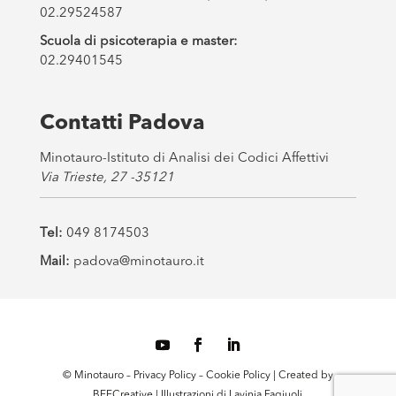
02.29524587
Scuola di psicoterapia e master:
02.29401545
Contatti Padova
Minotauro-Istituto di Analisi dei Codici Affettivi
Via Trieste, 27 -35121
Tel:
049 8174503
Mail:
padova@minotauro.it
© Minotauro –
Privacy Policy
–
Cookie Policy
| Created by
BEECreative
| Illustrazioni di
Lavinia Fagiuoli