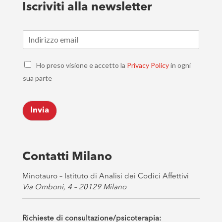
Iscriviti alla newsletter
E
m
a
C
i
Ho preso visione e accetto la
Privacy Policy
in ogni
h
l
sua parte
e
*
c
k
Invia
b
o
x
e
s
Contatti Milano
*
Minotauro – Istituto di Analisi dei Codici Affettivi
Via Omboni, 4 – 20129 Milano
Richieste di consultazione/psicoterapia: