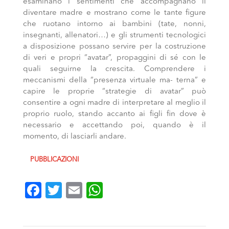
esaminano i sentimenti che accompagnano il
diventare madre e mostrano come le tante figure
che ruotano intorno ai bambini (tate, nonni,
insegnanti, allenatori…) e gli strumenti tecnologici
a disposizione possano servire per la costruzione
di veri e propri “avatar”, propaggini di sé con le
quali seguirne la crescita. Comprendere i
meccanismi della “presenza virtuale ma- terna” e
capire le proprie “strategie di avatar” può
consentire a ogni madre di interpretare al meglio il
proprio ruolo, stando accanto ai figli fin dove è
necessario e accettando poi, quando è il
momento, di lasciarli andare.
PUBBLICAZIONI
Facebook
Twitter
Email
WhatsApp