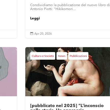
Condividiamo la pubblicazione del nuovo libro di
Antonio Piotti: "Hikikomori...
Leggi

Apr 20, 2026
Cultura e Società
News
Pubblicazioni
[pubblicato nel 2025] “L’inconscio