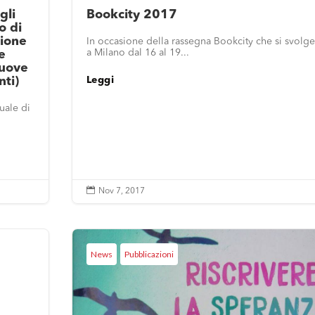
gli
Bookcity 2017
o di
zione
In occasione della rassegna Bookcity che si svolge
a Milano dal 16 al 19...
e
nuove
Leggi
nti)
uale di

Nov 7, 2017
News
Pubblicazioni