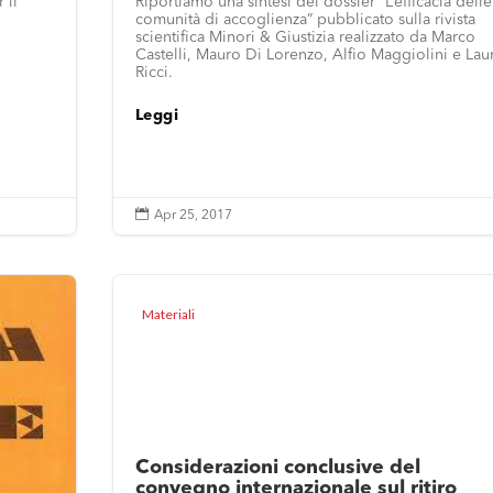
 il
Riportiamo una sintesi del dossier “L’efficacia delle
comunità di accoglienza” pubblicato sulla rivista
scientifica Minori & Giustizia realizzato da Marco
Castelli, Mauro Di Lorenzo, Alfio Maggiolini e Lau
Ricci.
Leggi

Apr 25, 2017
Materiali
Considerazioni conclusive del
convegno internazionale sul ritiro