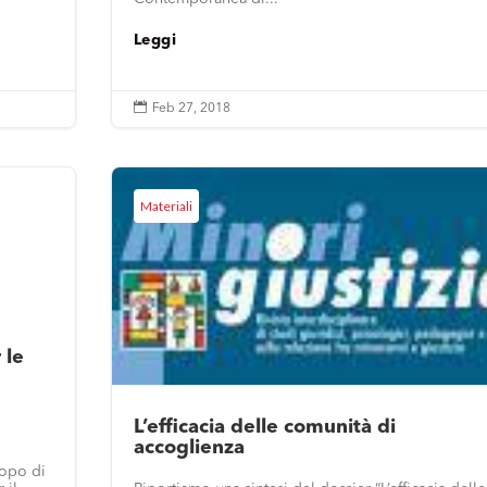
Leggi

Feb 27, 2018
Materiali
 le
L’efficacia delle comunità di
accoglienza
copo di