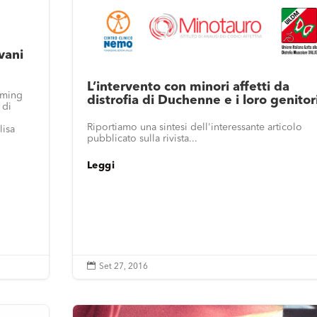
vani
L’intervento con minori affetti da
eaming
distrofia di Duchenne e i loro genitor
 di
Riportiamo una sintesi dell'interessante articolo
lisa
pubblicato sulla rivista...
Leggi

Set 27, 2016