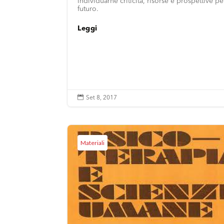
individuarne criticità, risorse e prospettive per
futuro.
Leggi

Set 8, 2017
Materiali