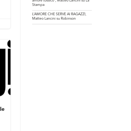
amore tossico”, Matteo Lancini su La
Stampa
L’AMORE CHE SERVE AI RAGAZZI,
Matteo Lancini su Robinson
le