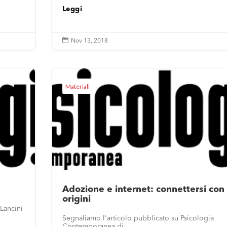
Leggi

Nov 13, 2018
Materiali
Adozione e internet: connettersi con 
origini
 Lancini
Segnaliamo l'articolo pubblicato su Psicologia
Contemporanea di...