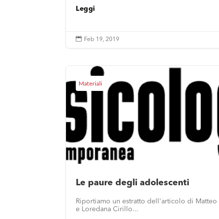
Leggi

Feb 19, 2019
Materiali
Le paure degli adolescenti
Riportiamo un estratto dell'articolo di Matteo
e Loredana Cirillo...