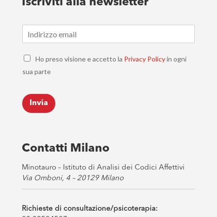
Iscriviti alla newsletter
E
m
a
C
i
Ho preso visione e accetto la
Privacy Policy
in ogni
h
l
sua parte
e
*
c
k
Invia
b
o
x
e
s
Contatti Milano
*
Minotauro – Istituto di Analisi dei Codici Affettivi
Via Omboni, 4 – 20129 Milano
Richieste di consultazione/psicoterapia: