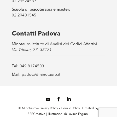
02.29524587
Scuola di psicoterapia e master:
02.29401545
Contatti Padova
Minotauro-Istituto di Analisi dei Codici Affettivi
Via Trieste, 27 -35121
Tel:
049 8174503
Mail:
padova@minotauro.it
© Minotauro –
Privacy Policy
–
Cookie Policy
| Created by
BEECreative
| Illustrazioni di
Lavinia Fagiuoli