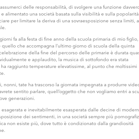
 assumerci delle responsabilità, di svolgere una funzione davver
o e alimentato una società basata sulla visibilità e sulla popolarit
iare per limitare la deriva di una sovraesposizione senza limiti, a
le.
orni fa alla festa di fine anno della scuola primaria di mio figlio
 quello che accompagna l’ultimo giorno di scuola della quinta
elebrazione della fine del percorso delle primarie è durata qua
vidualmente e applaudito, la musica di sottofondo era stata
 ha raggiunto temperature elevatissime, al punto che moltissimi
te.
ori, nonni, tate ha trascorso la giornata impegnata a produrre vide
 avrete sentito parlare, quell’oggetto che non vogliamo entri a sc
uove generazioni.
ne esagerata e inevitabilmente esasperata dalle decine di moder
posizione dei sentimenti, in una società sempre più pornografiz
ica non esiste più, dove tutto è condizionato dalla grandiosità
ne.