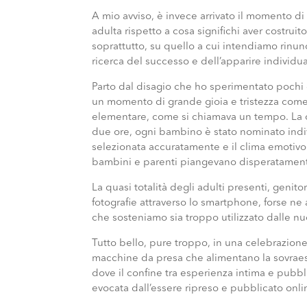
A mio avviso, è invece arrivato il momento di
adulta rispetto a cosa significhi aver costruit
soprattutto, su quello a cui intendiamo rinunc
ricerca del successo e dell’apparire individua
Parto dal disagio che ho sperimentato pochi gi
un momento di grande gioia e tristezza come
elementare, come si chiamava un tempo. La c
due ore, ogni bambino è stato nominato indi
selezionata accuratamente e il clima emotivo
bambini e parenti piangevano disperatamen
La quasi totalità degli adulti presenti, genit
fotografie attraverso lo smartphone, forse ne
che sosteniamo sia troppo utilizzato dalle n
Tutto bello, pure troppo, in una celebrazio
macchine da presa che alimentano la sovraes
dove il confine tra esperienza intima e pubbl
evocata dall’essere ripreso e pubblicato onli