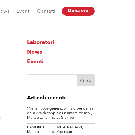
ews
Eventi
Contatti
Dona ora
Laboratori
News
Eventi
Articoli recenti
“Nelle nuove generazioni la dipendenza
i
dalla vita di coppia è un amore tossico”,
e
Matteo Lancini su La Stampa
a
L’AMORE CHE SERVE AI RAGAZZI,
Matteo Lancini su Robinson