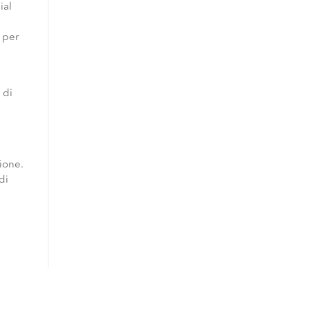
ial
 per
 di
sione.
di