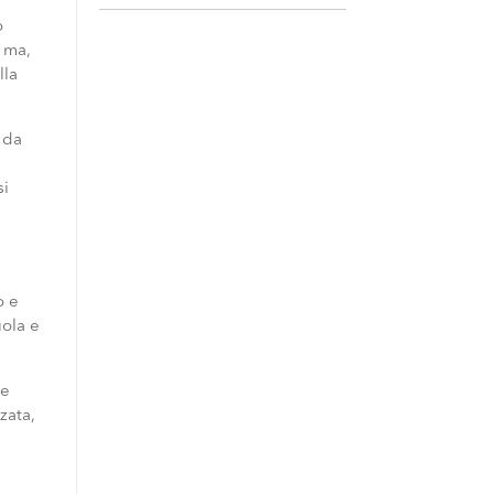
o
à ma,
lla
, da
si
o e
uola e
ne
zata,