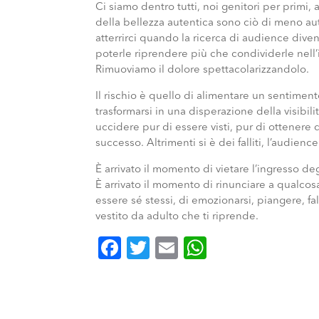
Ci siamo dentro tutti, noi genitori per primi,
della bellezza autentica sono ciò di meno aute
atterrirci quando la ricerca di audience dive
poterle riprendere più che condividerle nell’i
Rimuoviamo il dolore spettacolarizzandolo.
Il rischio è quello di alimentare un sentimen
trasformarsi in una disperazione della visibil
uccidere pur di essere visti, pur di ottenere q
successo. Altrimenti si è dei falliti, l’audien
È arrivato il momento di vietare l’ingresso deg
È arrivato il momento di rinunciare a qualcosa
essere sé stessi, di emozionarsi, piangere, fal
vestito da adulto che ti riprende.
Facebook
Twitter
Email
WhatsApp