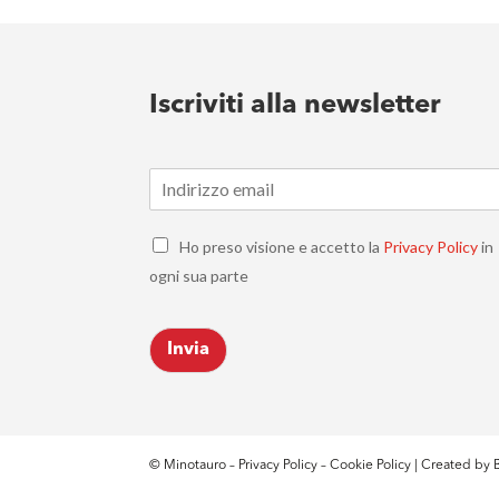
Iscriviti alla newsletter
E
m
a
C
i
Ho preso visione e accetto la
Privacy Policy
in
h
l
ogni sua parte
e
*
c
k
Invia
b
o
x
e
s
*
© Minotauro –
Privacy Policy
–
Cookie Policy
| Created by
B