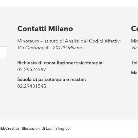
Contatti Milano
C
Minotauro – Istituto di Analisi dei Codici Affettivi
Min
Via Omboni, 4 – 20129 Milano
Via
Richieste di consultazione/psicoterapia:
Tel
02.29524587
Mai
Scuola di psicoterapia e master:
02.29401545
EECreative
| Illustrazioni di
Lavinia Fagiuoli