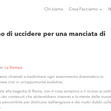
Chi siamo
Cosa Facciamo
N
no di uccidere per una manciata di
er
La Stampa.
, siamo chiamati a trasformare ogni avvenimento drammatico in
rave crisi in un’opportunità evolutiva.
e alla tragedia di Roma, non è cosa semplice e il ricorso ai solit
tà dei contenuti che abiterebbero internet e la mente delle nuov
ù percorribile per districarsi dall’angoscia e dai nostri dubbi sull
.