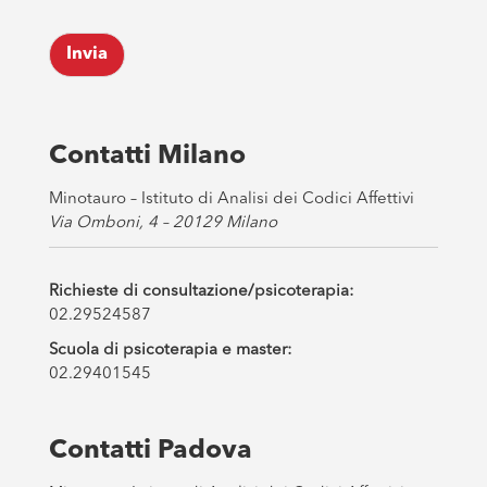
c
k
Invia
b
o
x
e
s
Contatti Milano
*
Minotauro – Istituto di Analisi dei Codici Affettivi
Via Omboni, 4 – 20129 Milano
Richieste di consultazione/psicoterapia:
02.29524587
Scuola di psicoterapia e master:
02.29401545
Contatti Padova