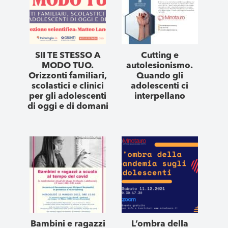
SII TE STESSO A
Cutting e
MODO TUO.
autolesionismo.
Orizzonti familiari,
Quando gli
scolastici e clinici
adolescenti ci
per gli adolescenti
interpellano
di oggi e di domani
Bambini e ragazzi
L’ombra della