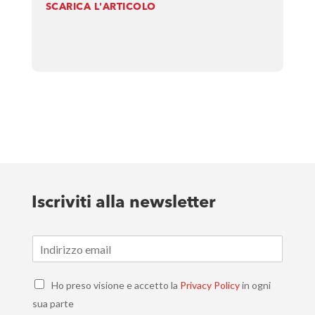
SCARICA L'ARTICOLO
Iscriviti alla newsletter
E
m
a
C
i
Ho preso visione e accetto la
Privacy Policy
in ogni
h
l
sua parte
e
*