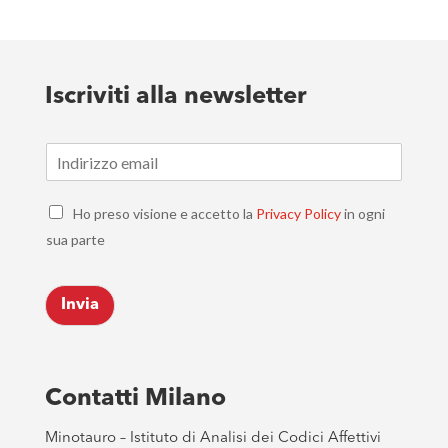
Iscriviti alla newsletter
E
m
a
C
i
Ho preso visione e accetto la
Privacy Policy
in ogni
h
l
sua parte
e
*
c
k
Invia
b
o
x
e
s
Contatti Milano
*
Minotauro – Istituto di Analisi dei Codici Affettivi